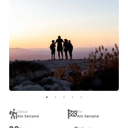
Début
Fin
Ain Senane
Ain Senane