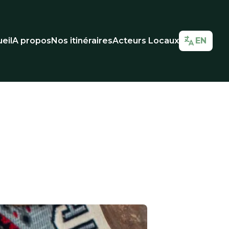
eil
A propos
Nos itinéraires
Acteurs Locaux
EN