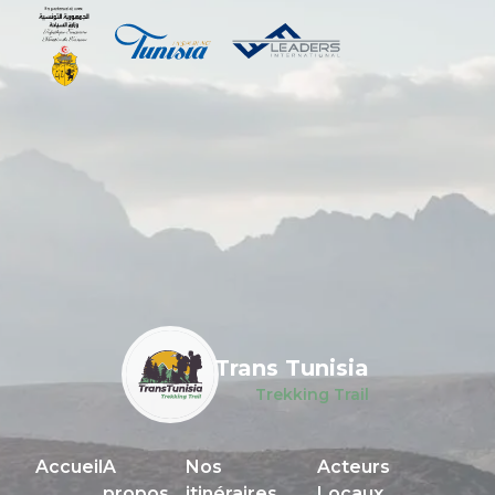
Trans Tunisia
Trekking Trail
Accueil
A
Nos
Acteurs
propos
itinéraires
Locaux