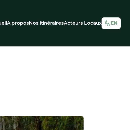
eil
A propos
Nos itinéraires
Acteurs Locaux
EN