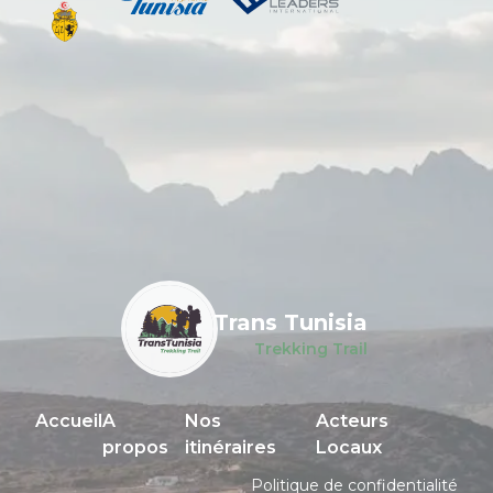
Trans Tunisia
Trekking Trail
Accueil
A
Nos
Acteurs
propos
itinéraires
Locaux
Politique de confidentialité